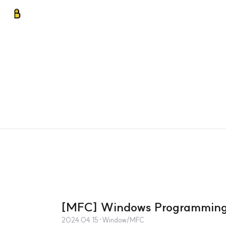
[MFC] Windows Programmin
2024.04.15
·
Window/MFC