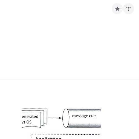
구
독
하
기