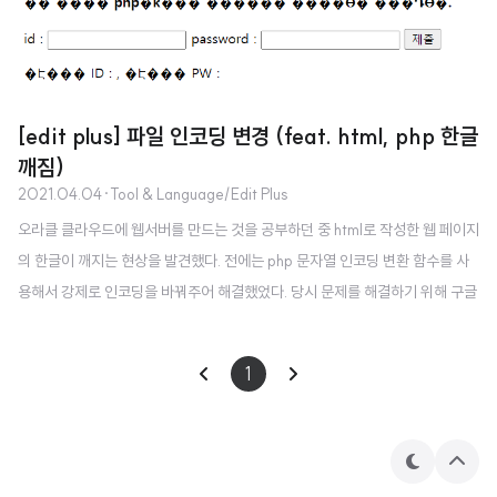
[edit plus] 파일 인코딩 변경 (feat. html, php 한글
깨짐)
2021.04.04
·
Tool & Language/Edit Plus
오라클 클라우드에 웹서버를 만드는 것을 공부하던 중 html로 작성한 웹 페이지
의 한글이 깨지는 현상을 발견했다. 전에는 php 문자열 인코딩 변환 함수를 사
용해서 강제로 인코딩을 바꿔주어 해결했었다. 당시 문제를 해결하기 위해 구글
링을 했을 때, 파일 저장시 인코딩을 변경하는 것에 대한 방법도 소개가 되어있
었다. 그런데 에딧플러스는 메모장처럼 저장할 때 인코딩 변경 옵션이 뜨지 않
1
는다. 그래서 그 해결책은 나와 상관없다고 생각하고 있었는데.. 알고보니 매우
상관이 있었다. 다음과 같이 한글이 전부 깨져있는 문제를 발견했다. 에딧 플러
스로 들어가 원본 파일을 보면 다음과 같다. 분명 meta 태그로 charset 속성까
테
상
지 설정했음에도 한글이 깨진다. 이 문제는 파일 인코딩에 있었다. 에딧플러스
마
단