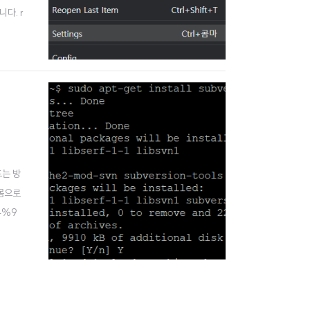
니다. r
acka
드는 방
 몸으로
84%9
84%A