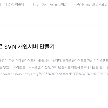
. 아톰에디터 - File - Settings 로 들어갑니다. 좌측에서 install 탭으로 갑
했습니다. 100만회가 넘는 다운횟수가 눈에 띄네요. 사진상 3번째입니다. 설치가 끝나면 P
)로 SVN 개인서버 만들기
 한다. 다른 여타 클라우드와 사용법은 비슷하다. 오라클 클라우드로 가상 머신을 만
 없었다. 오라클 클라우드로 원격 접속, SVN만들기를 하면서 포트의 개념을 좀 더
ingcenter.tistory.com/entry/%E3%80%90SVN%E3%80%91%EC%
%EB%B0%8F-%EC%A0%80%EC%9E%A5%EC%86%8C-%EC%
 및 저장소 설정 안녕하세요. 김두규..