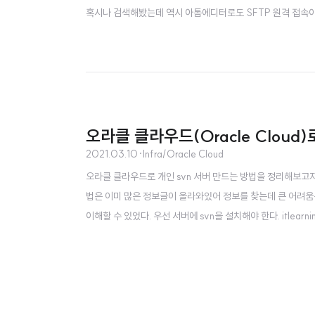
혹시나 검색해봤는데 역시 아톰에디터로도 SFTP 원격 접속이 되더군요.
emote ftp를 검색한 후 저는 icetee 님의 패키지를 설치
ges - Remote FTP - Create SFTP config..
오라클 클라우드(Oracle Cloud
2021.03.10
·
Infra/Oracle Cloud
오라클 클라우드로 개인 svn 서버 만드는 방법을 정리해보고자
법은 이미 많은 정보글이 올라와있어 정보를 찾는데 큰 어려움은
이해할 수 있었다. 우선 서버에 svn을 설치해야 한다. itlearn
C%EB%B2%84-%EC%84%A4%EC%B9%98-
4%EC%A0%95?category=846302 【SVN】서버 설치