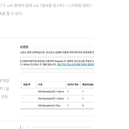
. ssh 명령어 입력 ssh (접속할 호스트) -i (키파일 경로) -
속을 할 수 있다
에 직접
치 (설
서 모든
되어 있