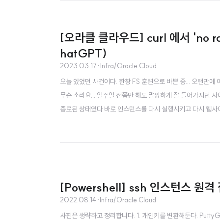
[오라클 클라우드] curl 에서 'no ro
hatGPT)
2023.03.17
·
Infra/Oracle Cloud
오늘 있었던 사건이다. 한창 FS 훈련으로 바쁜 중... 오랜
무슨 소리요... 일주일 전쯤만 해도 말짱하게 잘 들어가지던
종료된 상태였다 바로 인스턴스를 다시 실행시키고 다시 웹사
동완색 검색어를 찾아서 이렇게 검색해봤다. 방화벽이 문제 일
중 한번 ChatGPT 에게 이 검색어를 그대로 넣어서 물어봤다. 
[Powershell] ssh 인스턴스 원
2022.08.14
·
Infra/Oracle Cloud
사진은 생략하고 정리합니다. 1. 개인키를 변환해둔다. PuttyGen 