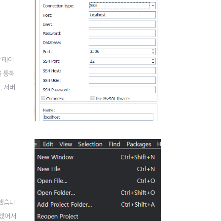
 테이
을 통해
. 서버
우고 다
편했습니
먹겠어서