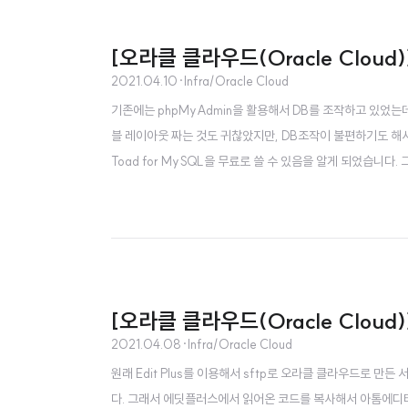
[오라클 클라우드(Oracle Cloud)
2021.04.10
·
Infra/Oracle Cloud
기존에는 phpMyAdmin을 활용해서 DB를 조작하고 있었는
블 레이아웃 짜는 것도 귀찮았지만, DB조작이 불편하기도 해서
Toad for MySQL을 무료로 쓸 수 있음을 알게 되었습니다
를 부트볼륨으로 백업해두긴 했는데 기존 서버에 덮어씌워서 백
시 설치할까도 고민했는데 아무리봐도 CLI 환경에서 phpMyA
[오라클 클라우드(Oracle Cloud
2021.04.08
·
Infra/Oracle Cloud
원래 Edit Plus를 이용해서 sftp로 오라클 클라우드로 만
다. 그래서 에딧플러스에서 읽어온 코드를 복사해서 아톰에디